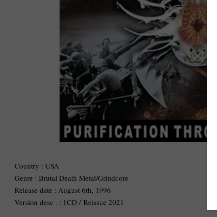
Country : USA
Genre : Brutal Death Metal/Grindcore
Release date : August 6th, 1996
Version desc . : 1CD / Reissue 2021