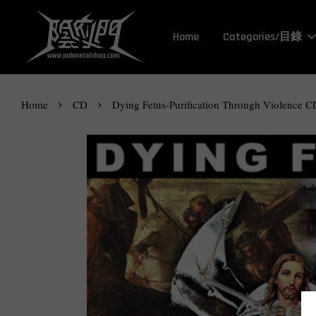
Home
Categories/目錄
›
›
Home
CD
Dying Fetus-Purification Through Violence C