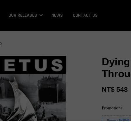
OUR RELEASES
NEWS
CONTACT US
D
Dying
Throu
NT$ 548
Promotions
Bonus / 回饋金