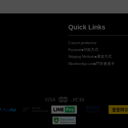
Quick Links
Concert production
Payment●付款方式
Shipping Methods●運送方式
Membership card●門市會員卡
Visa
Master
JCB