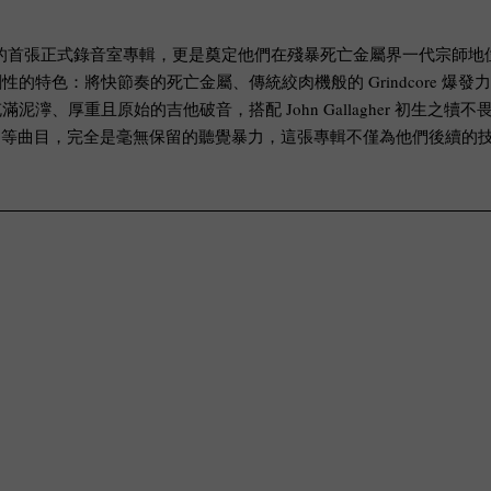
ce》是 Dying Fetus 的首張正式錄音室專輯，更是奠定他們在殘暴死亡
：將快節奏的死亡金屬、傳統絞肉機般的 Grindcore 爆發力，以及紐
濘、厚重且原始的吉他破音，搭配 John Gallagher 初生
Blunt Force Trauma〉 等曲目，完全是毫無保留的聽覺暴力，這張專