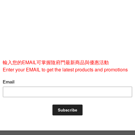
Quantity
-
BUY 