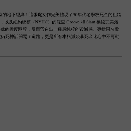
金屬界一代宗師地位的地下經典！這張處女作完美體現了90年代老學校死金的粗糙
約硬核（NYHC）的沈重 Groove 和 Slam 橋段完美熔
之犢不畏虎的極度獸腔，反而營造出一種最純粹的毀滅感。專輯同名歌
輯不僅為他們後續的技術死神話開闢了道路，更是所有本格派殘暴死金迷心中不可動